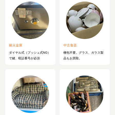
耐火金庫
中古食器
ダイヤル式（プッシュ式NG）
梱包不要。グラス、ガラス製
で鍵、暗証番号が必須
品もお買取。