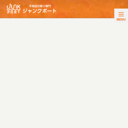
NEWS
ブログ・お知らせ
HOME
|
活動ブログ
|
template.detail
[%title%]
[%article_date_notime_wa%]