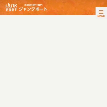
NEWS
ブログ・お知らせ
HOME
|
活動ブログ
|
template.detail
[%title%]
[%article_date_notime_wa%]