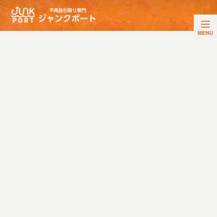
NEWS
ブログ・お知らせ
HOME
|
活動ブログ
|
template.detail
[%title%]
[%article_date_notime_wa%]