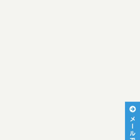
[%article_date_notime_wa%]