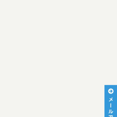
[%article_date_notime_wa%]