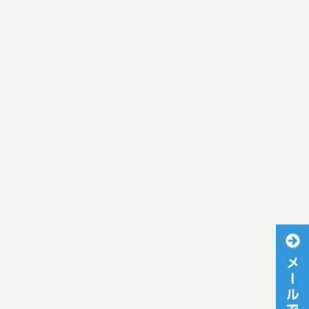
[%article_date_notime_wa%]