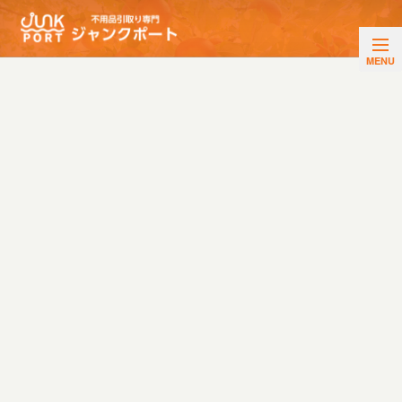
NEWS
ブログ・お知らせ
HOME
|
活動ブログ
|
template.detail
[%title%]
[%article_date_notime_wa%]